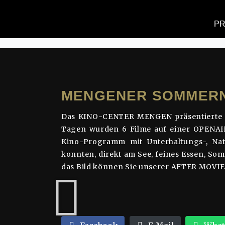
MENGENER SOM
P
Anfang
Uncategorized
MENGENER S
MENGENER SOMMERN
Das KINO-CENTER MENGEN präsentierte
Tagen wurden 6 Filme auf einer OPENA
Kino-Programm mit Unterhaltungs-, Natu
konnten, direkt am See, feines Essen, So
das Bild können Sie unserer AFTER MO