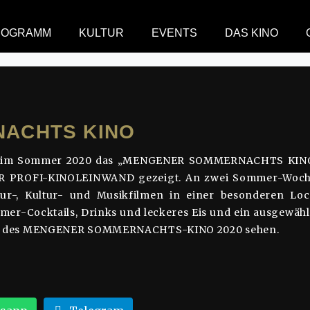
MERNACHTS KINO 20
ROGRAMM
KULTUR
EVENTS
DAS KINO
OMMERNACHTS KINO 2020
ACHTS KINO
 im Sommer 2020 das „MENGENER SOMMERNACHTS KINO“ i
IR PROFI-KINOLEINWAND gezeigt. An zwei Sommer-Woch
r-, Kultur- und Musikfilmen in einer besonderen Loca
mmer-Cocktails, Drinks und leckeres Eis und ein ausgewäh
VIE des MENGENER SOMMERNACHTS-KINO 2020 sehen.