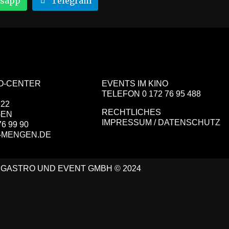
sapp
Telegram
NO-CENTER
EVENTS
IM KINO
TELEFON 0 172 76 95 488
 22
RECHTLICHES
GEN
IMPRESSUM
/
DATENSCHUTZ
76 99 90
-MENGEN.DE
 GASTRO UND EVENT GMBH © 2024