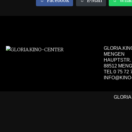
Facebook
E-Mail
What
GLORIA.KI
MENGEN
HAUPTSTR.
88512 MEN
TEL 0 75 72 
INFO@KINO
GLORIA